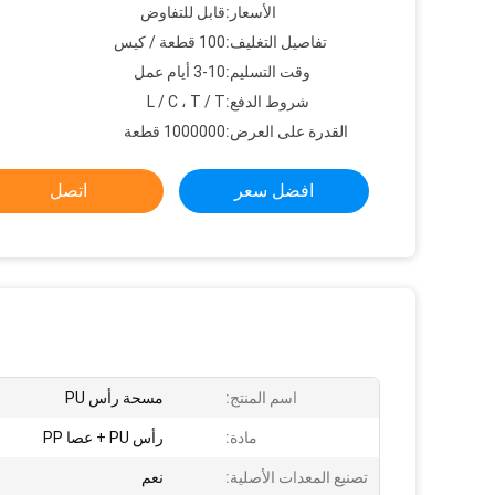
الأسعار:
قابل للتفاوض
تفاصيل التغليف:
100 قطعة / كيس
وقت التسليم:
3-10 أيام عمل
شروط الدفع:
L / C ، T / T
القدرة على العرض:
1000000 قطعة
افضل سعر
اتصل
اسم المنتج:
مسحة رأس PU
مادة:
رأس PU + عصا PP
تصنيع المعدات الأصلية:
نعم