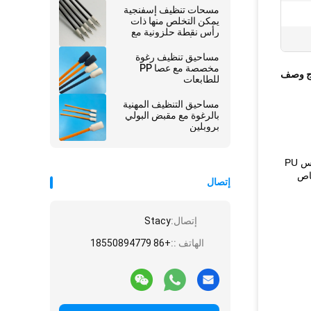
مسحات تنظيف إسفنجية
يمكن التخلص منها ذات
رأس نقطة حلزونية مع
مقبض أسود بطول 67 ملم
مساحيق تنظيف رغوة
مخصصة مع عصا PP
ج وصف
للطابعات
مساحيق التنظيف المهنية
بالرغوة مع مقبض البولي
بروبلين
مسحة الرغوة T-11 مصنوعة في غرفة الأبحاث 100. إنه بمقبض PP أسود. مسحة البولي يوريثان هذه بعرض رأس 5 مم. تستخدم ممسحة رأس PU
يث يمكنه امتصاص
إتصال
إتصال:
Stacy
الهاتف ::
+86 18550894779