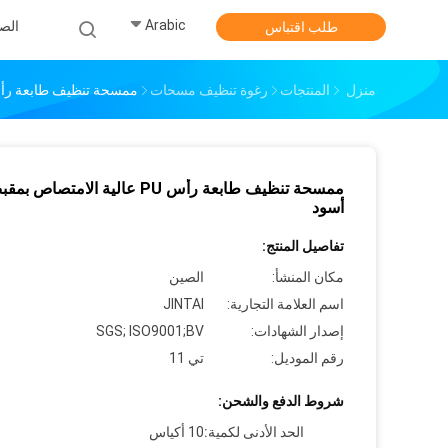
Arabic
الص
طلب اقتباس
منزل
المنتجات
رغوة تنظيف مسحات
ممسحة تنظيف طابعة رأس PU عالية الامتصاص بمقب
ممسحة تنظيف طابعة رأس PU عالية الامتصاص ب
أسود
تفاصيل المنتج:
مكان المنشأ:
الصين
اسم العلامة التجارية:
JINTAI
إصدار الشهادات:
SGS; ISO9001;BV
رقم الموديل:
تي 11
شروط الدفع والشحن:
الحد الأدنى لكمية:
10 أكياس