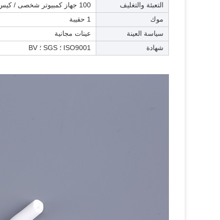
التعبئة والتغليف
100 جهاز كمبيوتر شخصى / كيس
موك
1 حقيبة
سياسة العينة
عينات مجانية
شهادة
ISO9001 ؛ SGS ؛ BV