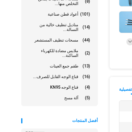
(8)
التخلص منها...
(101)
أعواد قطن صناعية
مناديل تنظيف خالية من
(14)
النسالة...
(44)
مسحات تنظيف المستشعر
ملابس مضادة للكهرباء
(2)
الساكنة...
(13)
طقم جمع العينات
(16)
قناع الوجه القابل للصرف...
(4)
قناع الوجه KN95
فصيلية
(5)
آلة مسح
أفضل المنتجات