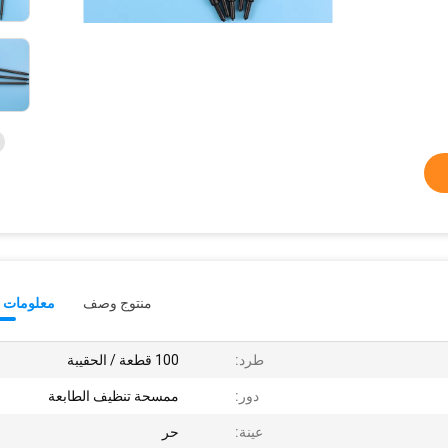
منتوج وصف
معلومات ت
طرد:
100 قطعة / الحقيبة
دور:
ممسحة تنظيف الطابعة
عينة:
حر