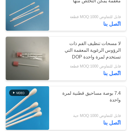
معقمة يمكن التخلص منها
عرض
أسعار
قابل للتفاوض MOQ:1000 قطعة
74
اتّصل بنا
خريطة
مسحات جمع العينات
الموقع
لا مسحات تنظيف الفم ذات
الرؤوس الرغوية المعقمة التي
تستخدم لمرة واحدة DOP
PRIVACY
قابل للتفاوض MOQ:1000 قطعة
POLICY
اتّصل بنا
20
مسحة معقمة يمكن
7.4 بوصة مساحيق قطنية لمرة
واحدة
التخلص منها
قابل للتفاوض MOQ:1000 حبة
اتّصل بنا