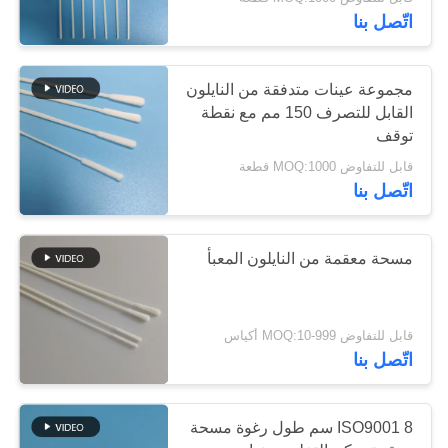
في
اتّصل بنا
المصنع
135
مجموعة عينات متدفقة من النايلون
مراقبة
القابل للتصرف 150 مم مع نقطة
توقف
مسحات بوليستر
الجودة
قابل للتفاوض MOQ:1000 قطعة
اتّصل بنا
اتصل
بنا
مسحة معقمة من النايلون المعبأ
42
أخبار
مجموعة تنظيف
قابل للتفاوض MOQ:10-999 أكياس
اتّصل بنا
الحالات
الكاميرا
ISO9001 8 سم طول رغوة مسحة
اطلب