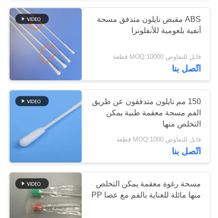
ABS مقبض نايلون متدفق مسحة
14
أنفية بلعومية للأنفلونزا
مسحة أخذ العينات
قابل للتفاوض MOQ:10000 قطعة
يمكن التخلص منها
اتّصل بنا
150 مم نايلون متدفقون عن طريق
الفم مسحة معقمة طبية يمكن
التخلص منها
111
قابل للتفاوض MOQ:1000 قطعة
اتّصل بنا
أعواد قطن صناعية
مسحة رغوة معقمة يمكن التخلص
منها مائلة للعناية بالفم مع عصا PP