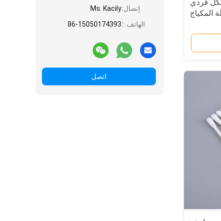
كل فردي
إتصال:
Ms. Kacily
ة المكياج
الهاتف ::
86-15050174393
اتصل