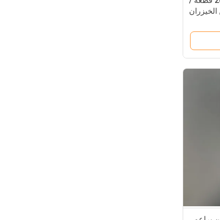
12 مللي متر أذن الحمام 200 قطعة /
 الخيزران
ن براعم ،