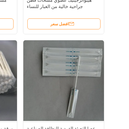
هيبوالرجينيك عضوي مسحات قطن
مسحة
جراحية خالية من الغبار للنساء
افضل سعر
عصا التعبئة الفردية للنظافة الصناعية
ورقة م