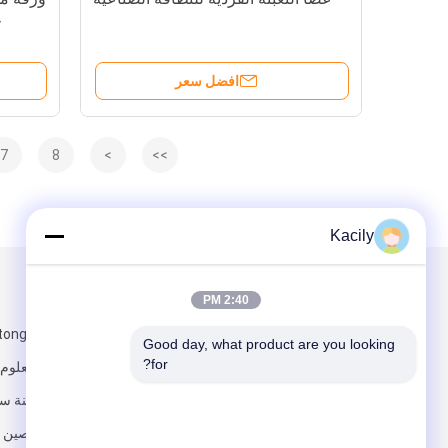
ج
افضل سعر
7
8
>
>>
Kacily
البريد بنا
تبعتنا
2:40 PM
Good day, what product are you looking 
for?
تينغ حديقة العلوم
صناعية ، مدينة س
جيانغسو ، الصين