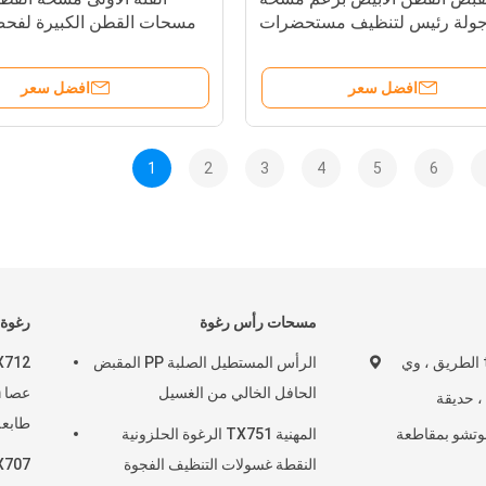
ولة رئيس لتنظيف مستحضرات
مسحات القطن الكبيرة لفح
التجميل
افضل سعر
افضل سعر
1
2
3
4
5
6
مسحات رأس رغوة
رغوة
رقم 50 ، tonghe الطريق ، وي
الرأس المستطيل الصلبة PP المقبض
الحافل الخالي من الغسيل
 ، حديقة
وتشو بمقاطعة
المهنية TX751 الرغوة الحلزونية
رغوة 
النقطة غسولات التنظيف الفجوة