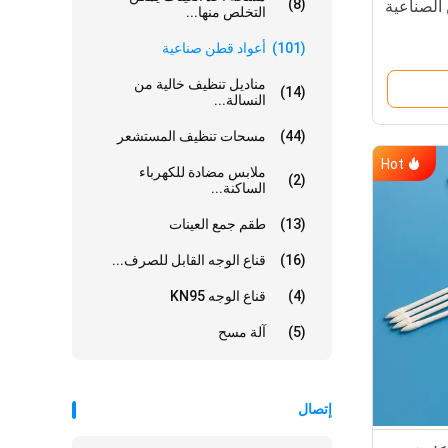
(8)
الصناعية
التخلص منها...
(101)
أعواد قطن صناعية
مناديل تنظيف خالية من
(14)
النسالة...
(44)
مسحات تنظيف المستشعر
Hot
ملابس مضادة للكهرباء
(2)
الساكنة...
(13)
طقم جمع العينات
(16)
قناع الوجه القابل للصرف...
(4)
قناع الوجه KN95
(5)
آلة مسح
إتصال