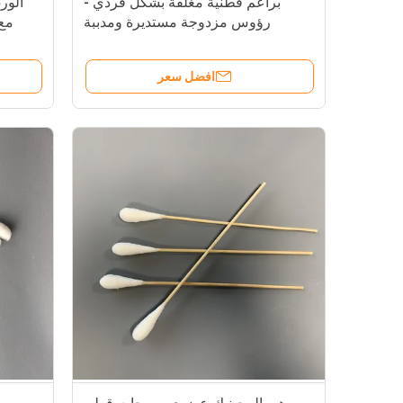
براعم قطنية مغلفة بشكل فردي -
الور
رؤوس مزدوجة مستديرة ومدببة
مع
للمكياج وتنظيف فتحات الأظافر
والاستخدام اليومي
افضل سعر