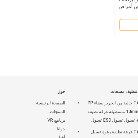
ص أمراض
النساء
 تنظيف مسحات
حول
TX712 خالية من الحرير بيضاء PP
الصفحة الرئيسية
عصا 10mm مستطيلة غرفة نظيفة
المنتجات
طابعة غسول غسول ESD غسول
برنامج VR
التنظيف
حولنا
TX707 غرفة نظيفة رغوة غسيل
أخبار