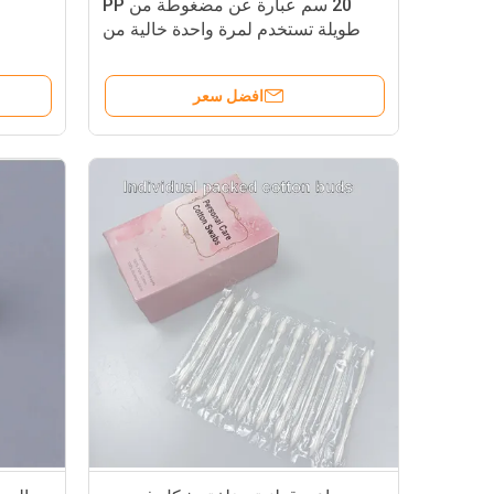
20 سم عبارة عن مضغوطة من PP
طويلة تستخدم لمرة واحدة خالية من
اللبن قطن قشعريرة غسول طبي
Qtips غسول أخذ عينات السطح
افضل سعر
للمختبر