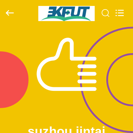
suzhou
jintai
antistatic
products
co.ltd.
All
Rights
Reserved.
الصفحة
الرئيسية
المنتجات
مقاطع
فيديو
حولنا
جولة
suzhou jintai