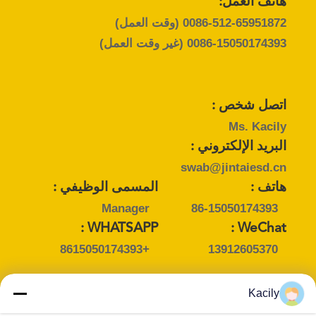
هاتف العمل:
عرض
0086-512-65951872
(وقت العمل)
أسعار
0086-15050174393
(غير وقت العمل)
خريطة
الموقع
اتصل شخص :
Ms. Kacily
البريد الإلكتروني :
PRIVACY
swab@jintaiesd.cn
POLICY
هاتف :
المسمى الوظيفي :
Manager
86-15050174393
WHATSAPP :
WeChat :
+8615050174393
13912605370
Kacily
اتصل شخص :