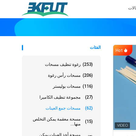
الات
الفئات
Hot
(253)
رغوة تنظيف مسحات
(206)
مسحات رأس رغوة
(116)
مسحات بوليستر
(27)
مجموعة تنظيف الكاميرا
(62)
مسحات جمع العينات
مسحة معقمة يمكن التخلص
(15)
منها...
مسحة أخذ العينات يمكن