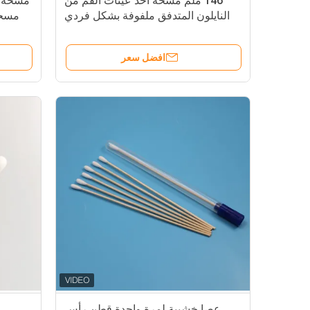
146 ملم مسحة أخذ عينات الفم من
مسحة أن
النايلون المتدفق ملفوفة بشكل فردي
مسحة 
معقمة لأخذ العينات الطبية بدون نقطة
جمع 
كسر
من الن
افضل سعر
عصا خشبية لمرة واحدة قطن رأس
م