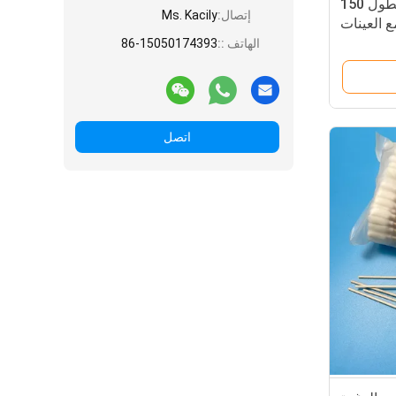
مساحيق القطن الخشبية بطول 150
إتصال:
Ms. Kacily
 العينات
الهاتف ::
86-15050174393
اتصل