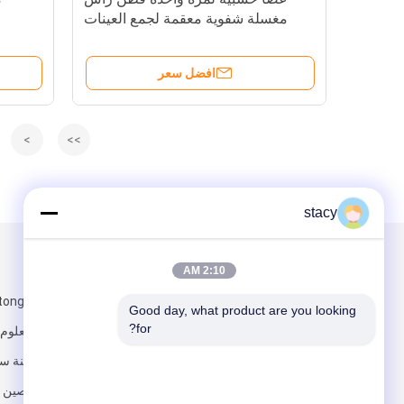
مغسلة شفوية معقمة لجمع العينات
مغسلة مع أنبوب VTM Kit
افضل سعر
>
>>
stacy
البريد بنا
تبعتنا
2:10 AM
Good day, what product are you looking 
for?
تينغ حديقة العلوم
صناعية ، مدينة س
جيانغسو ، الصين