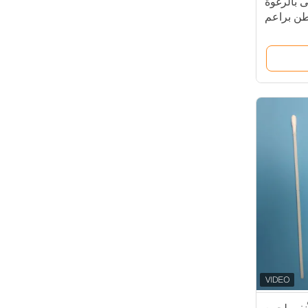
 بالرغوة
طن براعم
الخشب