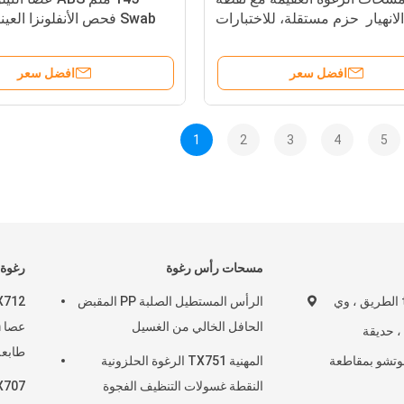
الانهيار ‬ حزم مستقلة، للاختبارات
السريرية والصناعية والبيئية
الف
افضل سعر
افضل سعر
1
2
3
4
5
مسحات رأس رغوة
رغوة
رقم 50 ، tonghe الطريق ، وي
الرأس المستطيل الصلبة PP المقبض
الحافل الخالي من الغسيل
 ، حديقة
وتشو بمقاطعة
المهنية TX751 الرغوة الحلزونية
رغوة 
النقطة غسولات التنظيف الفجوة