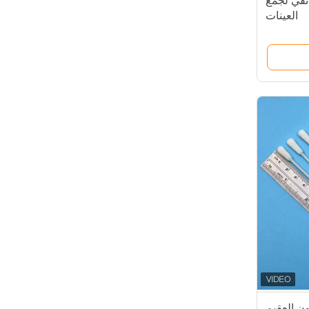
نفي لجمع
العينات
 النيلون العقيم