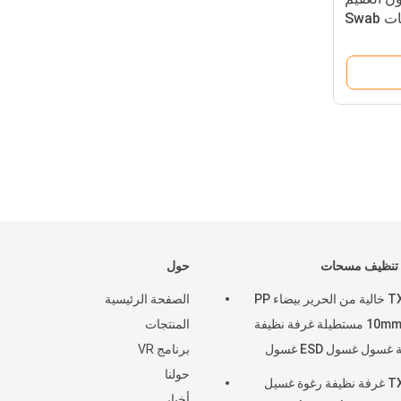
Swab فحص الأنفلونزا العينات Swab
مية جمع العينات Swab دون نقطة
كسر
 تنظيف مسحات
حول
TX712 خالية من الحرير بيضاء PP
الصفحة الرئيسية
عصا 10mm مستطيلة غرفة نظيفة
المنتجات
طابعة غسول غسول ESD غسول
برنامج VR
التنظيف
حولنا
TX707 غرفة نظيفة رغوة غسيل
أخبار