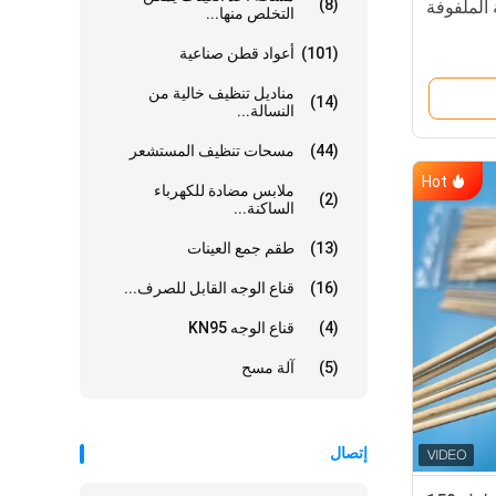
(8)
الملفوفة
التخلص منها...
(101)
أعواد قطن صناعية
مناديل تنظيف خالية من
(14)
النسالة...
(44)
مسحات تنظيف المستشعر
Hot
ملابس مضادة للكهرباء
(2)
الساكنة...
(13)
طقم جمع العينات
(16)
قناع الوجه القابل للصرف...
(4)
قناع الوجه KN95
(5)
آلة مسح
إتصال