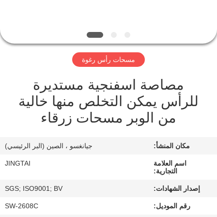
في
المصنع
مراقبة
مسحات رأس رغوة
الجودة
مصاصة اسفنجية مستديرة
للرأس يمكن التخلص منها خالية
اتصل
من الوبر مسحات زرقاء
بنا
مكان المنشأ:
جيانغسو ، الصين (البر الرئيسي)
أخبار
اسم العلامة
JINGTAI
التجارية:
الحالات
إصدار الشهادات:
SGS; ISO9001; BV
رقم الموديل:
SW-2608C
اطلب