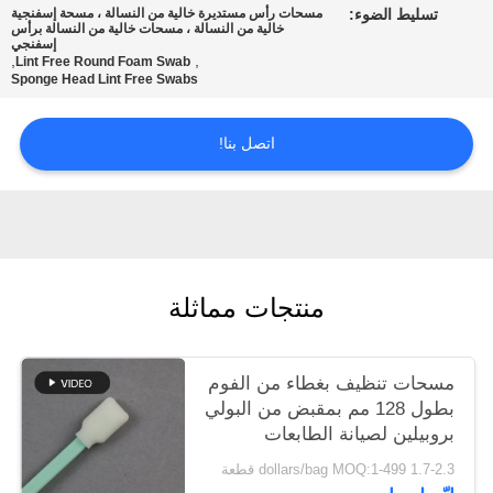
تسليط الضوء:
مسحات رأس مستديرة خالية من النسالة ، مسحة إسفنجية
عرض
خالية من النسالة ، مسحات خالية من النسالة برأس
إسفنجي
أسعار
,
,
Lint Free Round Foam Swab
Sponge Head Lint Free Swabs
خريطة
اتصل بنا!
الموقع
PRIVACY
POLICY
منتجات مماثلة
مسحات تنظيف بغطاء من الفوم
بطول 128 مم بمقبض من البولي
بروبيلين لصيانة الطابعات
1.7-2.3 dollars/bag MOQ:1-499 قطعة