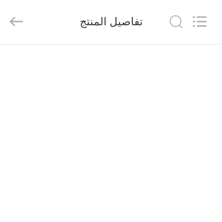
suzhou
jintai
antistatic
تفاصيل المنتج
products
co.ltd.
All
Rights
Reserved.
الصفحة
الرئيسية
المنتجات
مقاطع
فيديو
حولنا
جولة