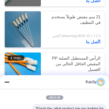
اتّصل بنا
21 سم مقبض طويلاً يستخدم
في التنظيف
1.7-2.3 dollars/bag MOQ:10 أكياس
اتّصل بنا
الرأس المستطيل الصلبة PP
المقبض الحافل الخالي من
الغسيل
1.7-2.3 dollars/bag MOQ:50 كيس
Kacily
اتّصل بنا
6:49 AM
فئات شعبية
جميع
Good day, what product are you looking for?