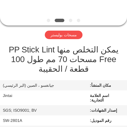
في
المصنع
مراقبة
مسحات بوليستر
الجودة
يمكن التخلص منها PP Stick Lint
Free مسحات 70 مم طول 100
اتصل
قطعة / الحقيبة
بنا
مكان المنشأ:
جيانغسو ، الصين (البر الرئيسي)
أخبار
اسم العلامة
Jintai
التجارية:
الحالات
إصدار الشهادات:
SGS; ISO9001; BV
رقم الموديل:
SW-2801A
اطلب