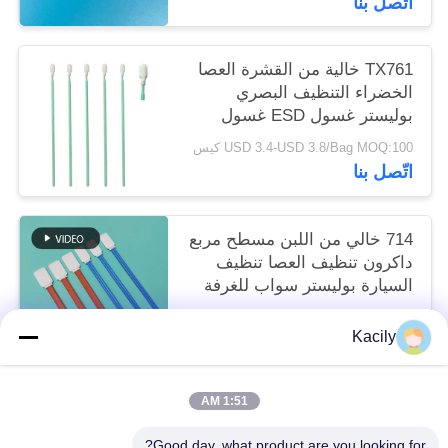
اتّصل بنا
TX761 خالية من القشرة العصا
الخضراء التنظيف البصري
بوليستر غسول ESD غسول
غرفة نظيفة
USD 3.4-USD 3.8/Bag MOQ:100 كيس
اتّصل بنا
714 خالي من اللبن مسطح مربع
داكرون تنظيف العصا تنظيف
السيارة بوليستر سواب للغرفة
النظيفة
USD 3.3-USD 3.8/Bag EXW MOQ:1 BAG
Kacily
اتّصل بنا
1:51 AM
فئات شعبية
جميع
Good day, what product are you looking for?