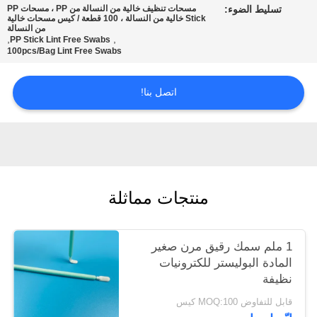
تسليط الضوء:
مسحات تنظيف خالية من النسالة من PP ، مسحات PP
عرض
Stick خالية من النسالة ، 100 قطعة / كيس مسحات خالية
من النسالة
أسعار
,
,
PP Stick Lint Free Swabs
100pcs/Bag Lint Free Swabs
خريطة
اتصل بنا!
الموقع
PRIVACY
POLICY
منتجات مماثلة
1 ملم سمك رقيق مرن صغير
المادة البوليستر للكترونيات
نظيفة
قابل للتفاوض MOQ:100 كيس