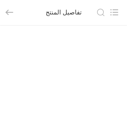
suzhou
jintai
antistatic
تفاصيل المنتج
products
co.ltd.
All
Rights
Reserved.
الصفحة
الرئيسية
المنتجات
مقاطع
فيديو
حولنا
جولة