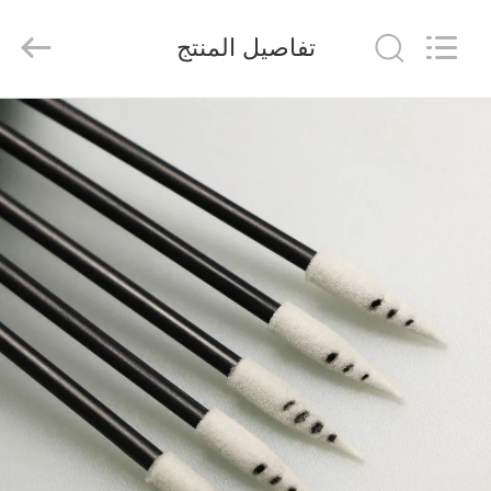
suzhou
jintai
antistatic
تفاصيل المنتج
products
co.ltd.
All
Rights
Reserved.
الصفحة
الرئيسية
المنتجات
مقاطع
فيديو
حولنا
جولة