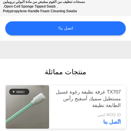
مسحات تنظيف من الفوم بمقبض من مادة البولي بروبيلين
عرض
,
,
Open Cell Sponge Tipped Swab
Polypropylene Handle Foam Cleaning Swabs
أسعار
اتصل بنا!
خريطة
الموقع
PRIVACY
منتجات مماثلة
POLICY
TX707 غرفة نظيفة رغوة غسيل
مستطيل سميك أسفنج رأس
الطابعة نظيفة
MOQ:10 كيس
اتّصل بنا