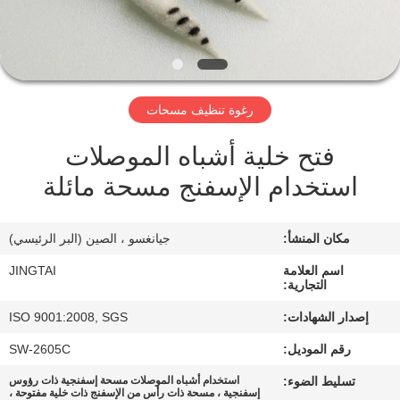
في
المصنع
مراقبة
رغوة تنظيف مسحات
الجودة
فتح خلية أشباه الموصلات
استخدام الإسفنج مسحة مائلة
اتصل
بنا
مكان المنشأ:
جيانغسو ، الصين (البر الرئيسي)
أخبار
اسم العلامة
JINGTAI
التجارية:
إصدار الشهادات:
ISO 9001:2008, SGS
الحالات
رقم الموديل:
SW-2605C
تسليط الضوء:
استخدام أشباه الموصلات مسحة إسفنجية ذات رؤوس
اطلب
إسفنجية ، مسحة ذات رأس من الإسفنج ذات خلية مفتوحة ،