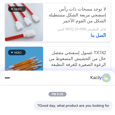
لا توجد مسحات ذات رأس
إسفنجي مربعة الشكل مستطيلة
الشكل من الفوم الأحمر
قابل للتفاوض MOQ:10-4999 كيس
اتّصل بنا
TX742 غسول إسفنجي مفصل
خال من الحشيش المضغوط من
الرغوة الصغيرة للغرفة النظيفة
لتنظيف المصنع
قابل للتفاوض MOQ:100-9999 قطعة
Kacily
اتّصل بنا
9:45 PM
فئات شعبية
جميع
Good day, what product are you looking for?