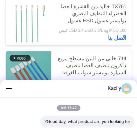
TX761 خالية من القشرة العصا
الخضراء التنظيف البصري
بوليستر غسول ESD غسول
غرفة نظيفة
USD 3.4-USD 3.8/Bag MOQ:100 كيس
اتّصل بنا
714 خالي من اللبن مسطح مربع
داكرون تنظيف العصا تنظيف
السيارة بوليستر سواب للغرفة
النظيفة
USD 3.3-USD 3.8/Bag EXW MOQ:1 BAG
Kacily
اتّصل بنا
11:42 AM
فئات شعبية
جميع
Good day, what product are you looking for?
مسحات رأس رغوة
رغوة تنظيف مسحات