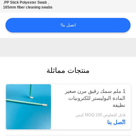
,
,
PP Stick Polyester Swab
عرض
165mm fiber cleaning swabs
أسعار
اتصل بنا!
خريطة
الموقع
PRIVACY
منتجات مماثلة
POLICY
1 ملم سمك رقيق مرن صغير
المادة البوليستر للكترونيات
نظيفة
قابل للتفاوض MOQ:100 كيس
اتّصل بنا