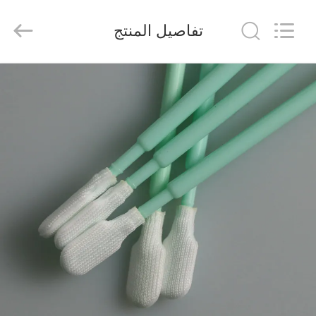
suzhou
jintai
antistatic
تفاصيل المنتج
products
co.ltd.
All
Rights
Reserved.
الصفحة
الرئيسية
المنتجات
مقاطع
فيديو
حولنا
جولة