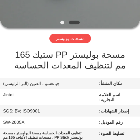
في
المصنع
مراقبة
مسحات بوليستر
الجودة
مسحة بوليستر PP ستيك 165
مم لتنظيف المعدات الحساسة
اتصل
بنا
مكان المنشأ:
جيانغسو ، الصين (البر الرئيسي)
أخبار
اسم العلامة
Jintai
التجارية:
إصدار الشهادات:
SGS; BV; ISO9001
الحالات
رقم الموديل:
SW-2805A
تسليط الضوء:
تنظيف المعدات الحساسة مسحة البوليستر ، مسحة
اطلب
بوليستر PP Stick ، ​​مسحات تنظيف الألياف 165 مم