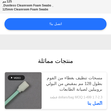
125 مم
عرض
,
,
Dustless Cleanroom Foam Swabs
125mm Cleanroom Foam Swabs
أسعار
اتصل بنا!
خريطة
الموقع
PRIVACY
منتجات مماثلة
POLICY
مسحات تنظيف بغطاء من الفوم
بطول 128 مم بمقبض من البولي
بروبيلين لصيانة الطابعات
1.7-2.3 dollars/bag MOQ:1-499 قطعة
اتّصل بنا