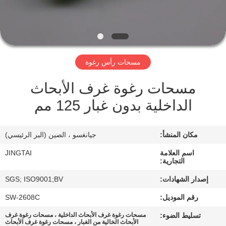
في
المصنع
مراقبة
مسحات رأس رغوة
الجودة
مسحات رغوة غرف الأبحاث
الداخلية بدون غبار 125 مم
اتصل
بنا
مكان المنشأ:
جيانغسو ، الصين (البر الرئيسي)
أخبار
اسم العلامة
JINGTAI
التجارية:
إصدار الشهادات:
SGS; ISO9001;BV
الحالات
رقم الموديل:
SW-2608C
تسليط الضوء:
مسحات رغوة غرف الأبحاث الداخلية ، مسحات رغوة غرف
اطلب
الأبحاث الخالية من الغبار ، مسحات رغوة غرف الأبحاث