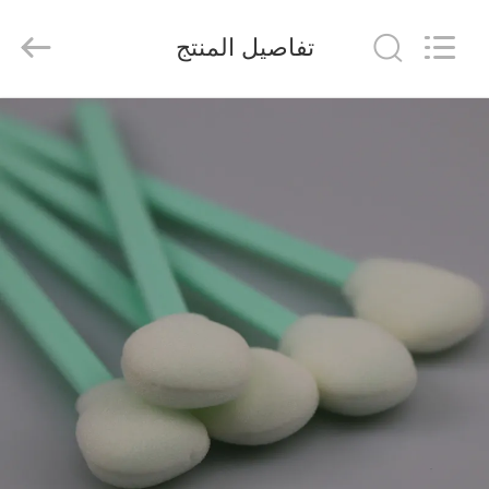
suzhou
jintai
antistatic
تفاصيل المنتج
products
co.ltd.
All
Rights
Reserved.
الصفحة
الرئيسية
المنتجات
مقاطع
فيديو
حولنا
جولة