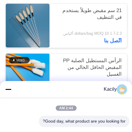
21 سم مقبض طويلاً يستخدم
في التنظيف
1.7-2.3 dollars/bag MOQ:10 أكياس
اتّصل بنا
الرأس المستطيل الصلبة PP
المقبض الحافل الخالي من
الغسيل
1.7-2.3 dollars/bag MOQ:50 كيس
Kacily
اتّصل بنا
2:44 AM
فئات شعبية
جميع
Good day, what product are you looking for?