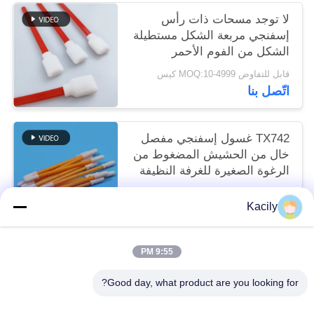
لا توجد مسحات ذات رأس
إسفنجي مربعة الشكل مستطيلة
الشكل من الفوم الأحمر
قابل للتفاوض MOQ:10-4999 كيس
اتّصل بنا
TX742 غسول إسفنجي مفصل
خال من الحشيش المضغوط من
الرغوة الصغيرة للغرفة النظيفة
لتنظيف المصنع
قابل للتفاوض MOQ:100-9999 قطعة
Kacily
اتّصل بنا
9:55 PM
فئات شعبية
جميع
Good day, what product are you looking for?
مسحات رأس رغوة
رغوة تنظيف مسحات