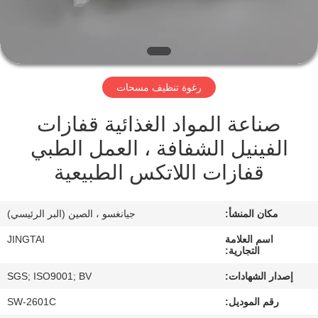
في
المصنع
مراقبة
رغوة تنظيف مسحات
الجودة
صناعة المواد الغذائية قفازات
الفينيل الشفافة ، العمل الطبي
اتصل
قفازات اللاتكس الطبيعية
بنا
مكان المنشأ:
جيانغسو ، الصين (البر الرئيسي)
أخبار
اسم العلامة
JINGTAI
التجارية:
الحالات
إصدار الشهادات:
SGS; ISO9001; BV
رقم الموديل:
SW-2601C
اطلب