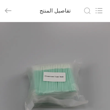
suzhou
jintai
antistatic
تفاصيل المنتج
products
co.ltd.
All
Rights
Reserved.
الصفحة
الرئيسية
المنتجات
مقاطع
فيديو
حولنا
جولة