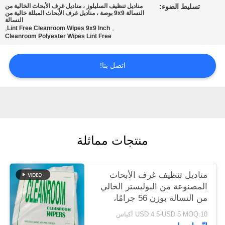
تسليط الضوء:
مناديل تنظيف السليلوز ، مناديل غرف الأبحاث الخالية من
عرض
النسالة 9x9 بوصة ، مناديل غرف الأبحاث المبللة خالية من
النسالة
أسعار
,
,
Lint Free Cleanroom Wipes 9x9 Inch
Cleanroom Polyester Wipes Lint Free
خريطة
اتصل بنا!
الموقع
PRIVACY
POLICY
منتجات مماثلة
مناديل تنظيف غرف الأبحاث
المصنوعة من البوليستر الخالي
من النسالة بوزن 56 جرامًا،
مقاومة للتآكل، ورق تنظيف 9
USD 4.5-USD 5 MOQ:10 أكياس
بوصات