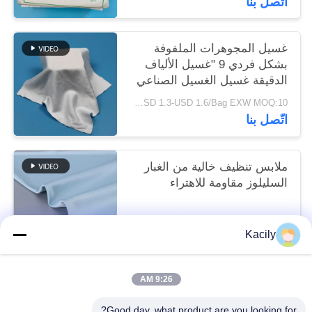
اتّصل بنا
غسيل المجوهرات الملفوفة
بشكل فردي 9 "غسيل الألياف
الدقيقة غسيل الغسيل الصناعي
USD 1.3-USD 1.6/Bag EXW MOQ:10 أكياس
اتّصل بنا
ملابس تنظيف خالية من الغبار
السليلوز مقاومة للاهتراء
قابل للتفاوض MOQ:حقيبة 1/أكياس
Kacily
اتّصل بنا
9:26 AM
فئات شعبية
جميع
Good day, what product are you looking for?