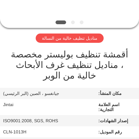
في
المصنع
مراقبة
مناديل تنظيف خالية من النسالة
الجودة
أقمشة تنظيف بوليستر مخصصة
، مناديل تنظيف غرف الأبحاث
اتصل
خالية من الوبر
بنا
مكان المنشأ:
جيانغسو ، الصين (البر الرئيسي)
أخبار
اسم العلامة
Jintai
التجارية:
الحالات
إصدار الشهادات:
ISO9001:2008, SGS, ROHS
رقم الموديل:
CLN-1013H
اطلب