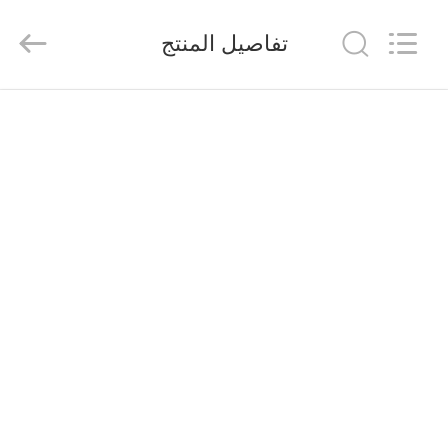
suzhou
jintai
antistatic
تفاصيل المنتج
products
co.ltd.
All
Rights
Reserved.
الصفحة
الرئيسية
المنتجات
مقاطع
فيديو
حولنا
جولة