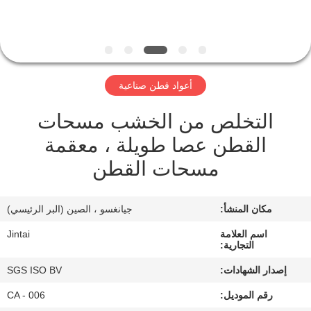
في
المصنع
مراقبة
أعواد قطن صناعية
الجودة
التخلص من الخشب مسحات
القطن عصا طويلة ، معقمة
اتصل
مسحات القطن
بنا
مكان المنشأ:
جيانغسو ، الصين (البر الرئيسي)
أخبار
اسم العلامة
Jintai
التجارية:
الحالات
إصدار الشهادات:
SGS ISO BV
رقم الموديل:
CA - 006
اطلب