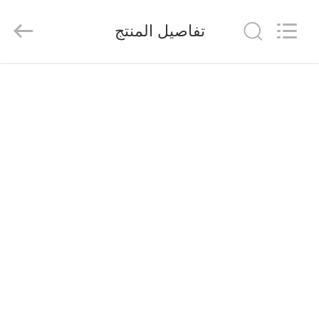
suzhou
jintai
antistatic
تفاصيل المنتج
products
co.ltd.
All
Rights
Reserved.
الصفحة
الرئيسية
المنتجات
مقاطع
فيديو
حولنا
جولة