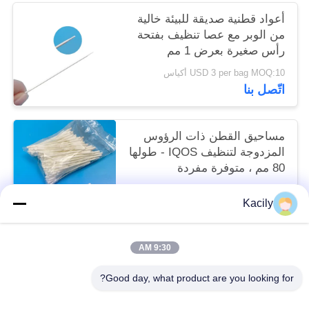
أعواد قطنية صديقة للبيئة خالية
من الوبر مع عصا تنظيف بفتحة
رأس صغيرة بعرض 1 مم
USD 3 per bag MOQ:10 أكياس
اتّصل بنا
مساحيق القطن ذات الرؤوس
المزدوجة لتنظيف IQOS - طولها
80 مم ، متوفرة مفردة
قابل للتفاوض MOQ:20000 قطعة
Kacily
اتّصل بنا
9:30 AM
فئات شعبية
جميع
Good day, what product are you looking for?
مسحات رأس رغوة
رغوة تنظيف مسحات