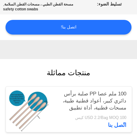
تسليط الضوء:
,
عرض
مسحة القطن الطبي ، مسحات القطن السلامة
safety cotton swabs
أسعار
اتصل بنا!
خريطة
الموقع
PRIVACY
منتجات مماثلة
POLICY
100 ملم عصا PP صلبة برأس
دائري كبير، أعواد قطنية طبية،
مسحات قطنية، أداة تطبيق
للمختبر
USD 2.2/Bag MOQ:100 كيس
اتّصل بنا