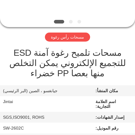
في
المصنع
مراقبة
مسحات رأس رغوة
الجودة
مسحات تلميح رغوة آمنة ESD
للتجميع الإلكتروني يمكن التخلص
اتصل
منها بعصا PP خضراء
بنا
مكان المنشأ:
جيانغسو ، الصين (البر الرئيسي)
أخبار
اسم العلامة
Jintai
التجارية:
الحالات
إصدار الشهادات:
SGS,ISO9001, ROHS
رقم الموديل:
SW-2602C
اطلب