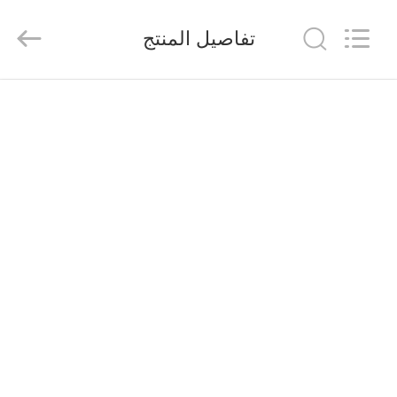
suzhou
jintai
antistatic
تفاصيل المنتج
products
co.ltd.
All
Rights
Reserved.
الصفحة
الرئيسية
المنتجات
مقاطع
فيديو
حولنا
جولة