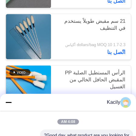
اتّصل بنا
21 سم مقبض طويلاً يستخدم
في التنظيف
1.7-2.3 dollars/bag MOQ:10 أكياس
اتّصل بنا
الرأس المستطيل الصلبة PP
المقبض الحافل الخالي من
الغسيل
1.7-2.3 dollars/bag MOQ:50 كيس
Kacily
اتّصل بنا
4:08 AM
فئات شعبية
جميع
Good day, what product are you looking for?