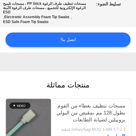
تسليط الضوء:
مسحات تنظيف طرف الرغوة PP Stick ، ​​مسحات تلميح
عرض
الرغوة الإلكترونية للتجميع ، مسحات طرف الرغوة الآمنة
ESD
أسعار
,
,
Electronic Assembly Foam Tip Swabs
ESD Safe Foam Tip Swabs
خريطة
اتصل بنا!
الموقع
PRIVACY
POLICY
منتجات مماثلة
مسحات تنظيف بغطاء من الفوم
بطول 128 مم بمقبض من البولي
بروبيلين لصيانة الطابعات
1.7-2.3 dollars/bag MOQ:1-499 قطعة