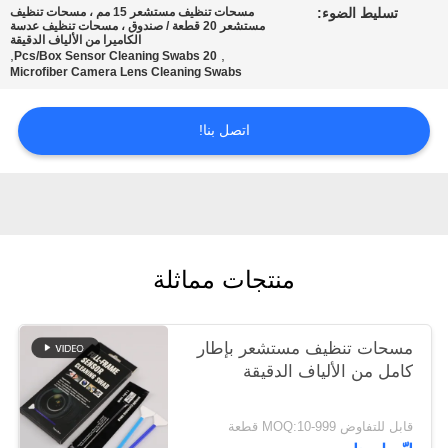
تسليط الضوء:
مسحات تنظيف مستشعر 15 مم ، مسحات تنظيف
عرض
مستشعر 20 قطعة / صندوق ، مسحات تنظيف عدسة
الكاميرا من الألياف الدقيقة
أسعار
,
,
20 Pcs/Box Sensor Cleaning Swabs
Microfiber Camera Lens Cleaning Swabs
خريطة
اتصل بنا!
الموقع
PRIVACY
POLICY
منتجات مماثلة
مسحات تنظيف مستشعر بإطار
كامل من الألياف الدقيقة
قابل للتفاوض MOQ:10-999 قطعة