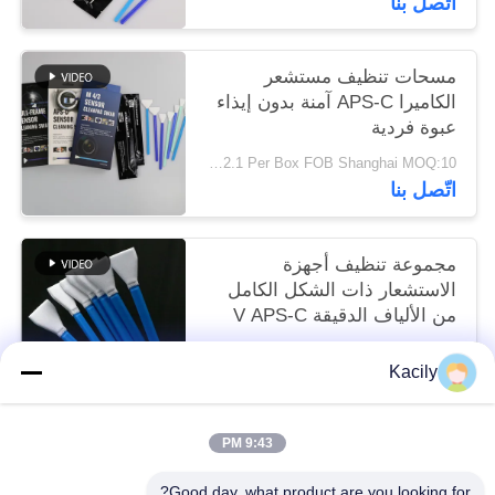
اتّصل بنا
مسحات تنظيف مستشعر
الكاميرا APS-C آمنة بدون إيذاء
عبوة فردية
USD 2.1 Per Box FOB Shanghai MOQ:10 علب
اتّصل بنا
مجموعة تنظيف أجهزة
الاستشعار ذات الشكل الكامل
من الألياف الدقيقة V APS-C
قابل للتفاوض MOQ:10-999 قطعة
Kacily
اتّصل بنا
9:43 PM
فئات شعبية
جميع
Good day, what product are you looking for?