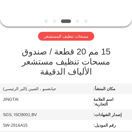
في
المصنع
مراقبة
مسحات تنظيف المستشعر
الجودة
15 مم 20 قطعة / صندوق
مسحات تنظيف مستشعر
اتصل
الألياف الدقيقة
بنا
مكان المنشأ:
جيانغسو ، الصين (البر الرئيسي)
أخبار
اسم العلامة
JINGTAI
التجارية:
الحالات
إصدار الشهادات:
SGS; ISO9001;BV
رقم الموديل:
SW-2816A15
اطلب