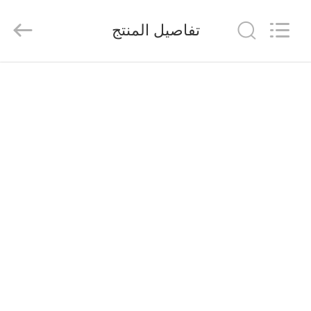
suzhou
jintai
antistatic
تفاصيل المنتج
products
co.ltd.
All
Rights
Reserved.
الصفحة
الرئيسية
المنتجات
مقاطع
فيديو
حولنا
جولة