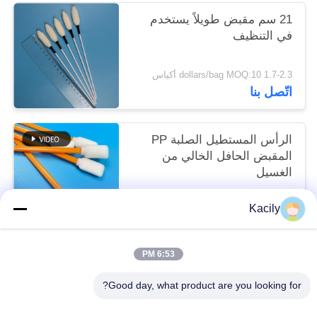
21 سم مقبض طويلاً يستخدم
في التنظيف
1.7-2.3 dollars/bag MOQ:10 أكياس
اتّصل بنا
الرأس المستطيل الصلبة PP
المقبض الحافل الخالي من
الغسيل
1.7-2.3 dollars/bag MOQ:50 كيس
Kacily
اتّصل بنا
6:53 PM
فئات شعبية
جميع
Good day, what product are you looking for?
مسحات رأس رغوة
رغوة تنظيف مسحات