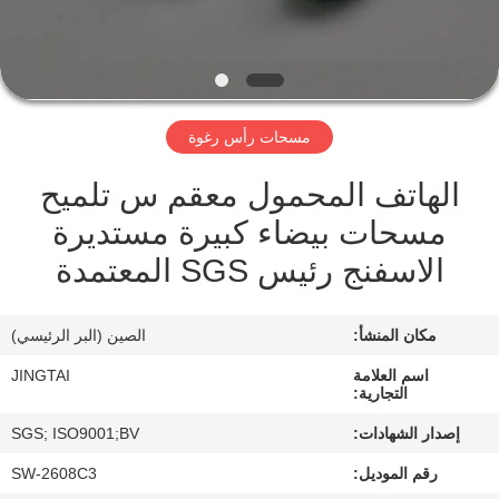
في
المصنع
مراقبة
مسحات رأس رغوة
الجودة
الهاتف المحمول معقم س تلميح
مسحات بيضاء كبيرة مستديرة
اتصل
الاسفنج رئيس SGS المعتمدة
بنا
مكان المنشأ:
الصين (البر الرئيسي)
أخبار
اسم العلامة
JINGTAI
التجارية:
الحالات
إصدار الشهادات:
SGS; ISO9001;BV
رقم الموديل:
SW-2608C3
اطلب