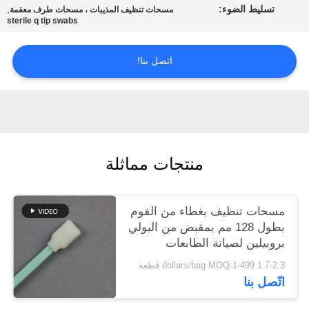
تسليط الضوء:
,
عرض
مسحات تنظيف المذيبات ، مسحات طرف معقمة
sterile q tip swabs
أسعار
اتصل بنا!
خريطة
الموقع
PRIVACY
منتجات مماثلة
POLICY
مسحات تنظيف بغطاء من الفوم
بطول 128 مم بمقبض من البولي
بروبيلين لصيانة الطابعات
1.7-2.3 dollars/bag MOQ:1-499 قطعة
اتّصل بنا