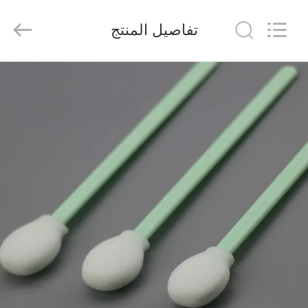
suzhou
jintai
antistatic
تفاصيل المنتج
products
co.ltd.
All
Rights
Reserved.
الصفحة
الرئيسية
المنتجات
مقاطع
فيديو
حولنا
جولة