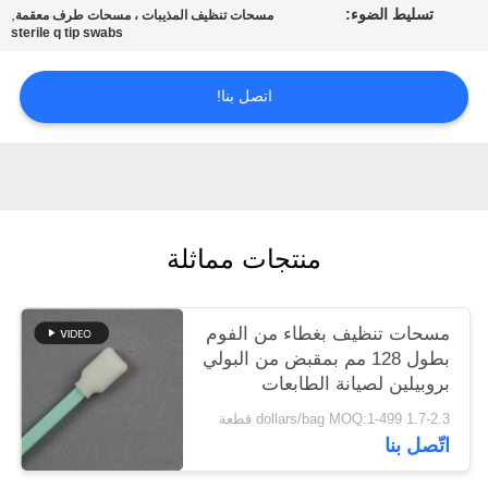
تسليط الضوء:
,
عرض
مسحات تنظيف المذيبات ، مسحات طرف معقمة
sterile q tip swabs
أسعار
اتصل بنا!
خريطة
الموقع
PRIVACY
منتجات مماثلة
POLICY
مسحات تنظيف بغطاء من الفوم
بطول 128 مم بمقبض من البولي
بروبيلين لصيانة الطابعات
1.7-2.3 dollars/bag MOQ:1-499 قطعة
اتّصل بنا