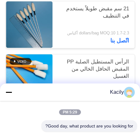
21 سم مقبض طويلاً يستخدم
في التنظيف
1.7-2.3 dollars/bag MOQ:10 أكياس
اتّصل بنا
الرأس المستطيل الصلبة PP
المقبض الحافل الخالي من
الغسيل
1.7-2.3 dollars/bag MOQ:50 كيس
Kacily
اتّصل بنا
5:29 PM
فئات شعبية
جميع
Good day, what product are you looking for?
مسحات رأس رغوة
رغوة تنظيف مسحات