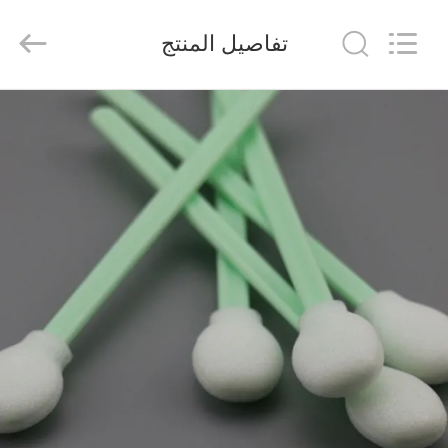
suzhou
jintai
antistatic
تفاصيل المنتج
products
co.ltd.
All
Rights
Reserved.
الصفحة
الرئيسية
المنتجات
مقاطع
فيديو
حولنا
جولة