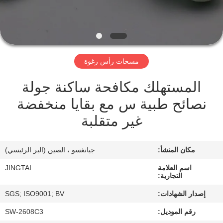
في
المصنع
مراقبة
مسحات رأس رغوة
الجودة
المستهلك مكافحة ساكنة جولة
نصائح طبية س مع بقايا منخفضة
اتصل
غير متقلبة
بنا
مكان المنشأ:
جيانغسو ، الصين (البر الرئيسي)
أخبار
اسم العلامة
JINGTAI
التجارية:
الحالات
إصدار الشهادات:
SGS; ISO9001; BV
رقم الموديل:
SW-2608C3
اطلب