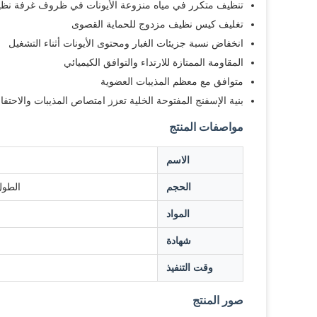
تنظيف متكرر في مياه منزوعة الأيونات في ظروف غرفة نظي
تغليف كيس نظيف مزدوج للحماية القصوى
انخفاض نسبة جزيئات الغبار ومحتوى الأيونات أثناء التشغيل
المقاومة الممتازة للارتداء والتوافق الكيميائي
متوافق مع معظم المذيبات العضوية
بنية الإسفنج المفتوحة الخلية تعزز امتصاص المذيبات والاحتفا
مواصفات المنتج
الاسم
الحجم
الطول الإجمالي 113 ملم، 
المواد
شهادة
وقت التنفيذ
صور المنتج