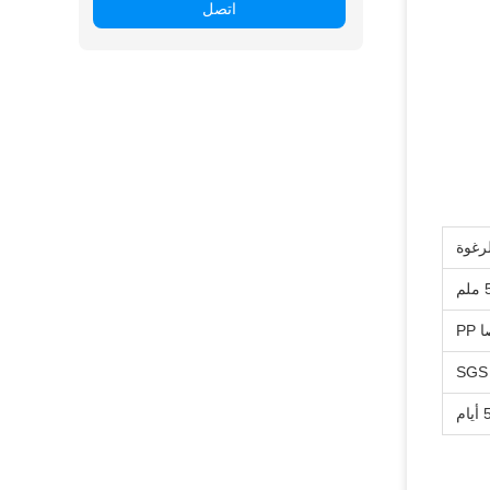
اتصل
رغوة
PP
SGS
م