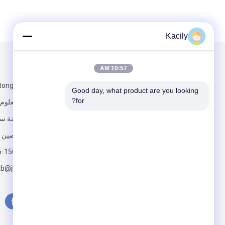
Kacily
البريد بنا
تبعتنا
10:57 AM
Good day, what product are you looking 
for?
تينغ حديقة العلوم
صناعية ، مدينة س
جيانغسو ، الصين
6-15050174393
أرسلت
b@jintaiesd.cn