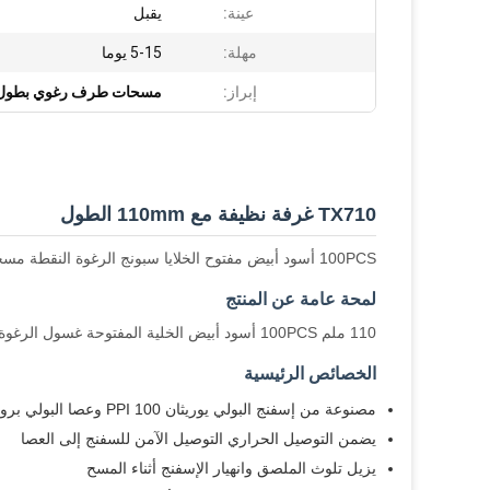
عينة:
يقبل
مهلة:
5-15 يوما
إبراز:
مسحات طرف رغوي بطول 113 م
TX710 غرفة نظيفة مع 110mm الطول
100PCS أسود أبيض مفتوح الخلايا سبونج الرغوة النقطة مسحات - خالية من الغبار
لمحة عامة عن المنتج
110 ملم 100PCS أسود أبيض الخلية المفتوحة غسول الرغوة النقطة مصممة لتطبيقات التنظيف الدقيق في البيئات الخاضعة للرقابة.
الخصائص الرئيسية
مصنوعة من إسفنج البولي يوريثان 100 PPI وعصا البولي بروبيلين
يضمن التوصيل الحراري التوصيل الآمن للسفنج إلى العصا
يزيل تلوث الملصق وانهيار الإسفنج أثناء المسح