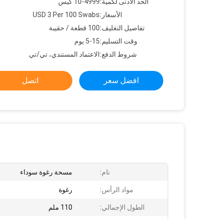
الحد الأدنى لكمية:
10-4999 كيس
الأسعار:
USD 3 Per 100 Swabs
تفاصيل التغليف:
100 قطعة / حقيبة
وقت التسليم:
5-15 يوم
شروط الدفع:
الاعتماد المستندي، تي/تي
افضل سعر
اتصل
نام:
مسحة رغوة سوداء
مواد الرأس:
رغوة
الطول الإجمالي:
110 ملم