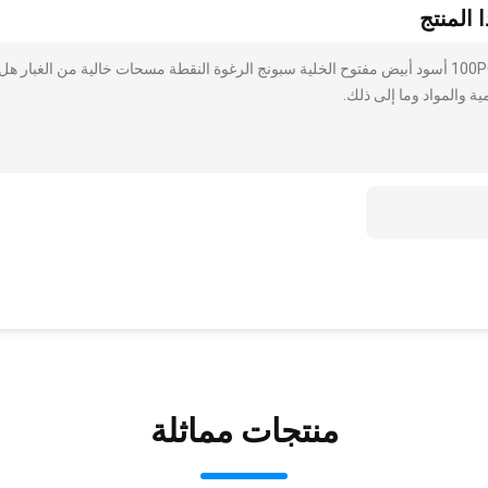
 المنتج
أنا مهتم بذلك TX710 مسحات غرفة نظيفة بطول 110 ملم 100PCS أسود أبيض مفتوح الخلية سبونج الرغوة النقطة مسحات خالية من الغبار هل
ة والمواد وما إلى ذلك.
منتجات مماثلة