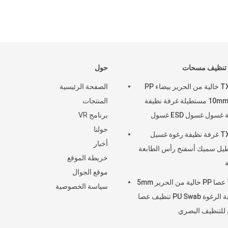
 تنظيف مسحات
حول
TX712 خالية من الحرير بيضاء PP
الصفحة الرئيسية
عصا 10mm مستطيلة غرفة نظيفة
المنتجات
طابعة غسول غسول ESD غسول
برنامج VR
التنظيف
حولنا
TX707 غرفة نظيفة رغوة غسيل
أخبار
يل سميك أسفنج رأس الطابعة
خريطة الموقع
موقع الجوال
T-11 عصا PP خالية من الحرير 5mm
سياسة الخصوصية
مطبعة الرغوة PU Swab تنظيف عصا
للتنظيف البصري