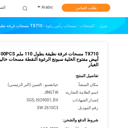
Arabic
الص
طلب اقتباس
منزل
المنتجات
مسحات رأس رغوة
TX710 مسحات غرفة نظيفة بطول 110 ملم 100PCS أسود أبيض مفتوح الخلية سبونج الرغوة النقطة مسحات خالية من الغبار
أبيض مفتوح الخلية سبونج الرغوة النقطة مسحات خالي
الغبار
تفاصيل المنتج:
مكان المنشأ:
جيانغسو ، الصين (البر الرئيسي)
اسم العلامة التجارية:
JINGTAI
إصدار الشهادات:
SGS; ISO9001; BV
رقم الموديل:
SW-2610C3
شروط الدفع والشحن: