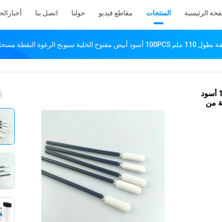
فحة الرئيسية
المنتجات
مقاطع فيديو
حولنا
اتصل بنا
أخبار
الح
TX710 مسحات غرفة نظيفة بطول 110 ملم 100PCS أسود
ة من