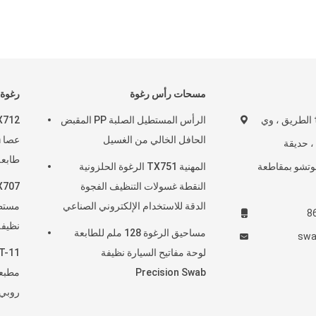
مسحات رأس رغوة
رغوة
رقم 50 ، tonghe الطريق ، وي
الرأس المستطيل الصلبة PP المقبض
الحافل الخالي من الغسيل
 ، حديقة
وتشو بمقاطعة
المهنية TX751 الرغوة الحلزونية
رغوة 
النقطة غسولات التنظيف الفجوة
الدقة للاستخدام الإلكتروني الصناعي
مستط
8
نظيفة
مساحيق الرغوة 128 ملم للطابعة
swa
لوحة مفاتيح السيارة نظيفة
Precision Swab
روبي 