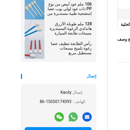
106 ملم عود أبيض من نوع
PP ذات عود لولي بوب عصا
إسفنجية طبية مستديرة من
الرغوة المطبقة للمطهر
الجلدي
128 ملم طويلة الأزرق
خلية
هاندلدي الرغوة المستديرة
مسحات طابعة السيارة
الرأس الغبار إزالة مسحات
ج وصف
رأس الطابعة تنظيف عصا
رغوة تلميح مسحات
مستطيل مربع
إتصال
إتصال:
Kacily
الهاتف ::
86-15050174393