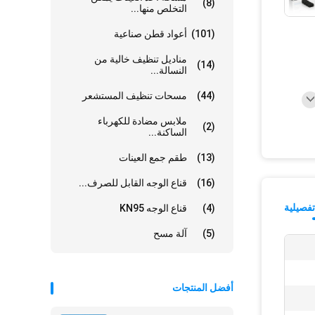
(8)
التخلص منها...
(101)
أعواد قطن صناعية
مناديل تنظيف خالية من
(14)
النسالة...
(44)
مسحات تنظيف المستشعر
ملابس مضادة للكهرباء
(2)
الساكنة...
(13)
طقم جمع العينات
(16)
قناع الوجه القابل للصرف...
فصيلية
(4)
قناع الوجه KN95
(5)
آلة مسح
أفضل المنتجات